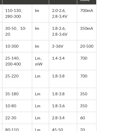
ODM IC Substrate
Max=350mA
110-130、
lm
2.0-2.6、
700mA
0.5-3V
100-250mA
280-300
2.8-3.4V
Max=100mA
30-50、10-
lm
1.8-2.6、
350mA
Max=30mA
20
2.8-3.6V
Max=5,000mA
10-300
lm
3-36V
20-500
25-140、
Lm、
1.4-3.4
700
200-400
mW
25-220
Lm
1.8-3.8
700
35-180
Lm
1.8-3.8
350
10-80
Lm
1.8-3.6
350
22-30
Lm
2.8-3.4
60
80-110
Lm
45-50
20