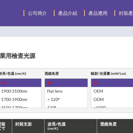
公司簡介
產品介紹
產品應用
封裝產
業用檢查光源
波長/色溫
(nm/K)
透鏡角度
輻射/光通量
(mW/Lm)
All
All
All
1900-2100nm
Flat lens
OEM
1700-1900nm
> 120°
ODM
1500-1700nm
120°
>5000
1300-1500nm
90°
3000-5000
封裝
封裝支架
波長/色溫
透鏡角度
1100-1300nm
60°
1000-3000
尺寸
(nm/K)
1000-1100nm
30°
500-1000