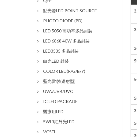
QFP
點光源LED POINT SOURCE
3
PHOTO DIODE (PD)
3
LED 5050 高功率多晶封裝
LED 6868 40W 多晶封裝
3
LED3535 多晶封裝
5
白光LED 封裝
COLOR LED(R/G/B/Y)
5
藍光雷射(邊射型)
UVA/UVB/UVC
5
IC LED PACKAGE
3
醫療用LED
SWIR紅外光LED
5
VCSEL
3