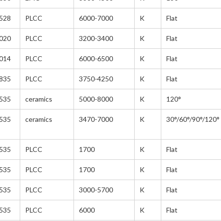
700-750
528
PLCC
6000-7000
K
Flat
600-640
020
PLCC
3200-3400
K
Flat
640-680
680-700
014
PLCC
6000-6500
K
Flat
580-599
835
PLCC
3750-4250
K
Flat
500-540
540-580
535
ceramics
5000-8000
K
120°
420-450
535
ceramics
3470-7000
K
30°/60°/90°/120°
480-500
450-480
535
PLCC
1700
K
Flat
450-480
410-420
535
PLCC
1700
K
Flat
400-410
535
PLCC
3000-5700
K
Flat
300-340
380-400
535
PLCC
6000
K
Flat
370-380