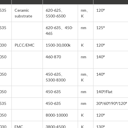
10,000-30,000k
15°--30°
100-500
535
Ceramic
620-625、
nm、
120°
7000-10000k
5°-15°
50-100
substrate
5500-6500
K
5300-7000k
OEM
10-50
535
620-635、450-
nm
125°
4500-5300k
ODM
<5
465
3700-4500k
ODM IC Substrate
5-10
030
PLCC/EMC
1500-30,000k
K
120°
3000-3700k
2400-3000k
050
460-870
nm
140°
1500-2400k
ODM IC Substrate
050
450-635、
nm、
140°
OEM IC Substrate
5300-8300
K
960-999
050
450-635
nm
140°/Flat
900-960
535
450-635
nm
30°/60°/90°/120°
860-900
840-860
050
8000-10000
K
120°
800-840
030
EMC
3800-4500
K
130°
750-800