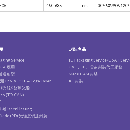
535
450-635
nm
30°/60°/90°/120°
340-370
840-860
230-240
290-300
280-290
260-270
用
封裝產品
250-260
aging Service
IC Packaging Service/OSAT Servi
270-280
UV)應用
UVC、IC、雷射封裝代工服務
射邊射型
Metal CAN 封裝
IR & VCSEL & Edge Laser
K1 封裝
測光源&醫療光源
Can (TO CAN)
D
Laser Heating
 Diode (PD) 光強度偵測封裝