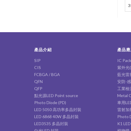
3
產品介紹
產品應
SIP
IC Pack
CIS
紫外光(
FCBGA / BGA
藍光雷
QFN
安防-感測 
QFP
工業檢
點光源LED Point source
Metal 
Photo Diode (PD)
車用LE
LED 5050 高功率多晶封裝
雷射加熱燈
LED 6868 40W 多晶封裝
Photo
LED3535 多晶封裝
K1 LED
白光LED 封裝
植物燈