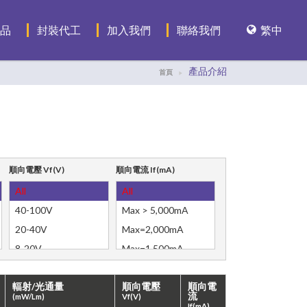
品
封裝代工
加入我們
聯絡我們
繁中
產品介紹
首頁
繁中
ENGLISH
順向電壓 Vf(V)
順向電流 If(mA)
All
All
40-100V
Max > 5,000mA
20-40V
Max=2,000mA
8-20V
Max=1,500mA
5-8V
Max=1000mA
輻射/光通量
順向電壓
順向電
3-5V
Max=700mA
流
(mW/Lm)
Vf(V)
OEM IC Substrate
Max=500mA
If(mA)